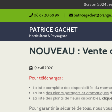
Saison 2024 : r
06 87 20 88 99
|
patricegachet@orange.
PATRICE GACHET
Horticulteur & Paysagiste
NOUVEAU : Vente de
19 avril 2020
Pour télécharger
:
La liste complète des disponibilités du mom
La liste
des plants potagers et aromatiques
d
La liste
des plants de fleurs
disponibles,
clique
Pour garantir la sécurité de tous, nous vo