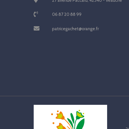
27 avenue Paccard, 42340 - Veauche
06 87 20 88 99
patricegachet@orange.fr