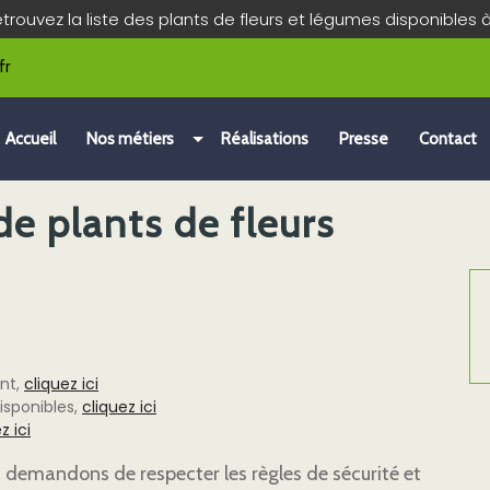
etrouvez la liste des plants de fleurs et légumes disponibles 
fr
Accueil
Nos métiers
Réalisations
Presse
Contact
 plants de fleurs
ent,
cliquez ici
isponibles,
cliquez ici
z ici
us demandons de respecter les règles de sécurité et