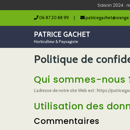
Saison 2024 : r
06 87 20 88 99
|
patricegachet@orange.
PATRICE GACHET
Horticulteur & Paysagiste
Politique de confide
Qui sommes-nous 
L’adresse de notre site Web est : https://patricegac
Utilisation des don
Commentaires