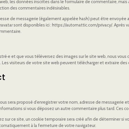
eb, les données inscrites dans le formulaire de commentaire, mais aus
ection des commentaires indésirables.
esse de messagerie (également appelée hash) peut être envoyée au se
Gravatar sont disponibles ici : https://automattic.com/privacy/. Aprè
commentaire.
egistré·e et que vous téléversez des images sur le site web, nous vous
es visiteurs de votre site web peuvent télécharger et extraire des 
ct
 vous sera proposé d’enregistrer votre nom, adresse de messagerie e
s informations si vous déposez un autre commentaire plus tard. Ces co
sur ce site, un cookie temporaire sera créé afin de déterminer si vot
tomatiquement à la fermeture de votre navigateur.