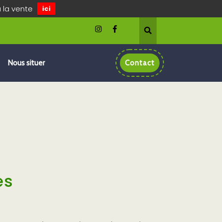
à la vente
ici
Nous situer
Contact
es