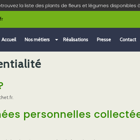
etrouvez la liste des plants de fleurs et légumes disponibles 
fr
Accueil
Nos métiers
Réalisations
Presse
Contact
ntialité
?
het.fr.
nées personnelles collecté