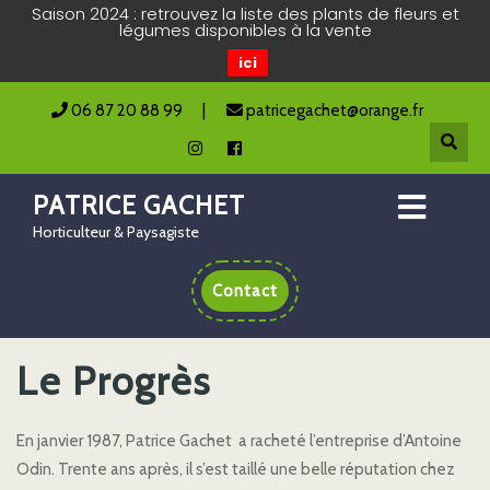
Saison 2024 : retrouvez la liste des plants de fleurs et
légumes disponibles à la vente
ici
06 87 20 88 99
|
patricegachet@orange.fr
PATRICE GACHET
Horticulteur & Paysagiste
Contact
Le Progrès
En janvier 1987, Patrice Gachet a racheté l’entreprise d’Antoine
Odin. Trente ans après, il s’est taillé une belle réputation chez